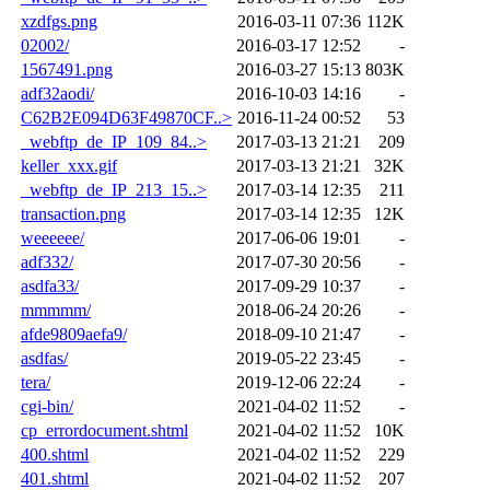
xzdfgs.png
2016-03-11 07:36
112K
02002/
2016-03-17 12:52
-
1567491.png
2016-03-27 15:13
803K
adf32aodi/
2016-10-03 14:16
-
C62B2E094D63F49870CF..>
2016-11-24 00:52
53
_webftp_de_IP_109_84..>
2017-03-13 21:21
209
keller_xxx.gif
2017-03-13 21:21
32K
_webftp_de_IP_213_15..>
2017-03-14 12:35
211
transaction.png
2017-03-14 12:35
12K
weeeeee/
2017-06-06 19:01
-
adf332/
2017-07-30 20:56
-
asdfa33/
2017-09-29 10:37
-
mmmmm/
2018-06-24 20:26
-
afde9809aefa9/
2018-09-10 21:47
-
asdfas/
2019-05-22 23:45
-
tera/
2019-12-06 22:24
-
cgi-bin/
2021-04-02 11:52
-
cp_errordocument.shtml
2021-04-02 11:52
10K
400.shtml
2021-04-02 11:52
229
401.shtml
2021-04-02 11:52
207