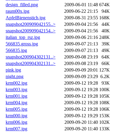
design_filled.png
2009-06-01 11:48
674K
raum00x.jpg
2009-06-22 21:15
94K
ApfelBienenstich.jpg
2009-08-31 23:55
168K
snapshot200909042155..>
2009-09-04 21:56
44K
snapshot200909042154..>
2009-09-04 21:56
40K
italian_top_rsz.jpg
2009-09-06 21:16
248K
566835.gross.jpg
2009-09-07 21:13
39K
566835.jpg
2009-09-07 21:13
49K
snapshot200904302131..>
2009-09-08 23:19
64K
snapshot200904302131..>
2009-09-08 23:19
66K
pink.jpg
2009-09-09 20:01
127K
night.png
2009-09-09 23:29
6.2K
krm002.jpg
2009-09-12 19:28
93K
krm003.jpg
2009-09-12 19:28
100K
krm001.jpg
2009-09-12 19:28
105K
krm004.jpg
2009-09-12 19:28
108K
krm005.jpg
2009-09-12 19:28
106K
krm000.jpg
2009-09-12 19:29
153K
krm006.jpg
2009-09-20 11:40
102K
krm007.jpg
2009-09-20 11:40
133K