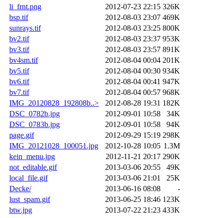
li_frnt.png
2012-07-23 22:15
326K
bsp.tif
2012-08-03 23:07
469K
sunrays.tif
2012-08-03 23:25
800K
bv2.tif
2012-08-03 23:37
953K
bv3.tif
2012-08-03 23:57
891K
bv4sm.tif
2012-08-04 00:04
201K
bv5.tif
2012-08-04 00:30
934K
bv6.tif
2012-08-04 00:41
947K
bv7.tif
2012-08-04 00:57
968K
IMG_20120828_192808b..>
2012-08-28 19:31
182K
DSC_0782b.jpg
2012-09-01 10:58
34K
DSC_0783b.jpg
2012-09-01 10:58
94K
page.gif
2012-09-29 15:19
298K
IMG_20121028_100051.jpg
2012-10-28 10:05
1.3M
kein_menu.jpg
2012-11-21 20:17
290K
not_editable.gif
2013-03-06 20:55
49K
local_file.gif
2013-03-06 21:01
25K
Decke/
2013-06-16 08:08
-
lust_spam.gif
2013-06-25 18:46
123K
btw.jpg
2013-07-22 21:23
433K