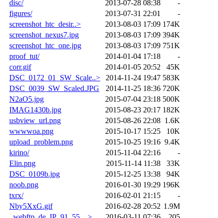
disc/
2013-07-28 08:38
-
figures/
2013-07-31 22:01
-
screenshot_htc_desir..>
2013-08-03 17:09
174K
screenshot_nexus7.jpg
2013-08-03 17:09
394K
screenshot_htc_one.jpg
2013-08-03 17:09
751K
proof_tut/
2014-01-04 17:18
-
corr.gif
2014-01-05 20:52
45K
DSC_0172_01_SW_Scale..>
2014-11-24 19:47
583K
DSC_0039_SW_Scaled.JPG
2014-11-25 18:36
720K
N2aO5.jpg
2015-07-04 23:18
500K
IMAG1430b.jpg
2015-08-23 20:17
182K
usbview_url.png
2015-08-26 22:08
1.6K
wwwwoa.png
2015-10-17 15:25
10K
upload_problem.png
2015-10-25 19:16
9.4K
kirino/
2015-11-04 22:16
-
Elin.png
2015-11-14 11:38
33K
DSC_0109b.jpg
2015-12-25 13:38
94K
noob.png
2016-01-30 19:29
196K
txrx/
2016-02-01 21:15
-
Nby5XxG.gif
2016-02-28 20:52
1.9M
_webftp_de_IP_91_55_..>
2016-03-11 07:36
205