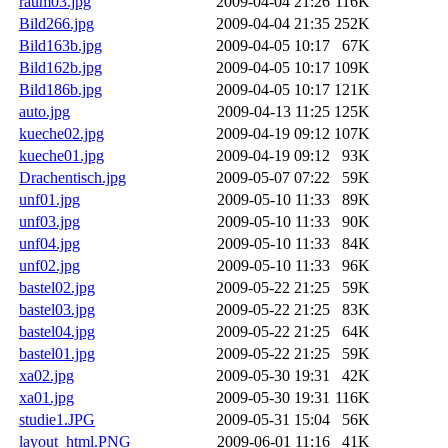
raum03.jpg
2009-04-04 21:26
116K
Bild266.jpg
2009-04-04 21:35
252K
Bild163b.jpg
2009-04-05 10:17
67K
Bild162b.jpg
2009-04-05 10:17
109K
Bild186b.jpg
2009-04-05 10:17
121K
auto.jpg
2009-04-13 11:25
125K
kueche02.jpg
2009-04-19 09:12
107K
kueche01.jpg
2009-04-19 09:12
93K
Drachentisch.jpg
2009-05-07 07:22
59K
unf01.jpg
2009-05-10 11:33
89K
unf03.jpg
2009-05-10 11:33
90K
unf04.jpg
2009-05-10 11:33
84K
unf02.jpg
2009-05-10 11:33
96K
bastel02.jpg
2009-05-22 21:25
59K
bastel03.jpg
2009-05-22 21:25
83K
bastel04.jpg
2009-05-22 21:25
64K
bastel01.jpg
2009-05-22 21:25
59K
xa02.jpg
2009-05-30 19:31
42K
xa01.jpg
2009-05-30 19:31
116K
studie1.JPG
2009-05-31 15:04
56K
layout_html.PNG
2009-06-01 11:16
41K