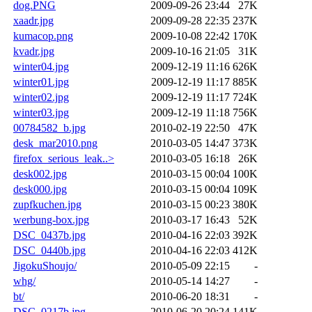
dog.PNG
2009-09-26 23:44
27K
xaadr.jpg
2009-09-28 22:35
237K
kumacop.png
2009-10-08 22:42
170K
kvadr.jpg
2009-10-16 21:05
31K
winter04.jpg
2009-12-19 11:16
626K
winter01.jpg
2009-12-19 11:17
885K
winter02.jpg
2009-12-19 11:17
724K
winter03.jpg
2009-12-19 11:18
756K
00784582_b.jpg
2010-02-19 22:50
47K
desk_mar2010.png
2010-03-05 14:47
373K
firefox_serious_leak..>
2010-03-05 16:18
26K
desk002.jpg
2010-03-15 00:04
100K
desk000.jpg
2010-03-15 00:04
109K
zupfkuchen.jpg
2010-03-15 00:23
380K
werbung-box.jpg
2010-03-17 16:43
52K
DSC_0437b.jpg
2010-04-16 22:03
392K
DSC_0440b.jpg
2010-04-16 22:03
412K
JigokuShoujo/
2010-05-09 22:15
-
whg/
2010-05-14 14:27
-
bt/
2010-06-20 18:31
-
DSC_0217b.jpg
2010-06-20 20:24
141K