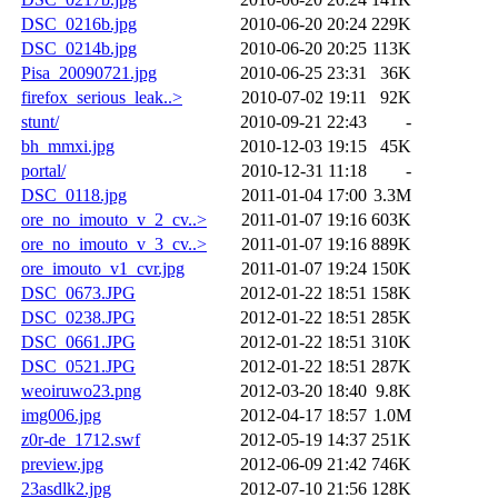
DSC_0216b.jpg
2010-06-20 20:24
229K
DSC_0214b.jpg
2010-06-20 20:25
113K
Pisa_20090721.jpg
2010-06-25 23:31
36K
firefox_serious_leak..>
2010-07-02 19:11
92K
stunt/
2010-09-21 22:43
-
bh_mmxi.jpg
2010-12-03 19:15
45K
portal/
2010-12-31 11:18
-
DSC_0118.jpg
2011-01-04 17:00
3.3M
ore_no_imouto_v_2_cv..>
2011-01-07 19:16
603K
ore_no_imouto_v_3_cv..>
2011-01-07 19:16
889K
ore_imouto_v1_cvr.jpg
2011-01-07 19:24
150K
DSC_0673.JPG
2012-01-22 18:51
158K
DSC_0238.JPG
2012-01-22 18:51
285K
DSC_0661.JPG
2012-01-22 18:51
310K
DSC_0521.JPG
2012-01-22 18:51
287K
weoiruwo23.png
2012-03-20 18:40
9.8K
img006.jpg
2012-04-17 18:57
1.0M
z0r-de_1712.swf
2012-05-19 14:37
251K
preview.jpg
2012-06-09 21:42
746K
23asdlk2.jpg
2012-07-10 21:56
128K